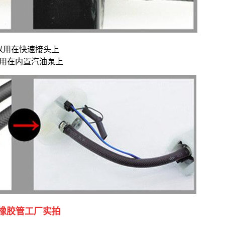
可以用在快速接头上
以用在内置汽油泵上
橡胶管工厂实拍